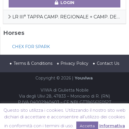
LOGIN
LR III° TAPPA CAMP. REGIONALE + CAMP. DEBUTTANTI
Horses
CHEX FOR SPARK
Terms & Conditions
Privacy Policy
Contact Us
Copyright © 2026 |
Youviwa
VIWA di Giulietta Nobile
Via degli Ulivi 28, 47833 – Moriciano di R. (RN)
P.IVA 04002940403 – CF NBLGTT86S61F052T
Questo sito utilizza i cookies. Utilizzando il nostro sito web
dichiari di accettare e acconsentire all’utilizzo dei cookies
in conformità con i termini di uso.
Informativa
Accetta