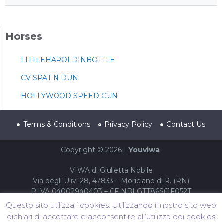
Horses
LITTLEHAROLDINBOTTLE
CV SPAT N DUN
HOLLYWOOD SPEED GUN
Terms & Conditions
Privacy Policy
Contact Us
Copyright © 2026 |
Youviwa
VIWA di Giulietta Nobile
Via degli Ulivi 28, 47833 – Moriciano di R. (RN)
P.IVA 04002940403 – CF NBLGTT86S61F052T
Questo sito utilizza i cookies. Utilizzando il nostro sito web
dichiari di accettare e acconsentire all’utilizzo dei cookies