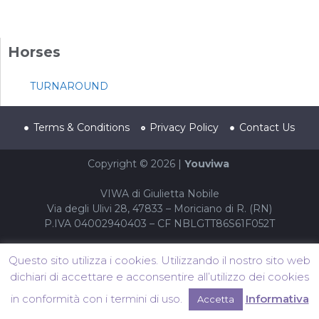
Horses
TURNAROUND
Terms & Conditions
Privacy Policy
Contact Us
Copyright © 2026 |
Youviwa
VIWA di Giulietta Nobile
Via degli Ulivi 28, 47833 – Moriciano di R. (RN)
P.IVA 04002940403 – CF NBLGTT86S61F052T
Questo sito utilizza i cookies. Utilizzando il nostro sito web
dichiari di accettare e acconsentire all’utilizzo dei cookies
in conformità con i termini di uso.
Informativa
Accetta