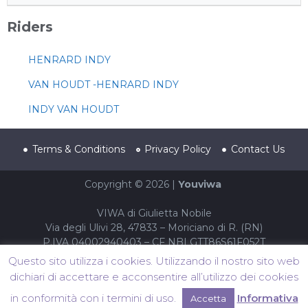
Riders
HENRARD INDY
VAN HOUDT -HENRARD INDY
INDY VAN HOUDT
Terms & Conditions
Privacy Policy
Contact Us
Copyright © 2026 |
Youviwa
VIWA di Giulietta Nobile
Via degli Ulivi 28, 47833 – Moriciano di R. (RN)
P.IVA 04002940403 – CF NBLGTT86S61F052T
Questo sito utilizza i cookies. Utilizzando il nostro sito web
dichiari di accettare e acconsentire all’utilizzo dei cookies
in conformità con i termini di uso.
Informativa
Accetta