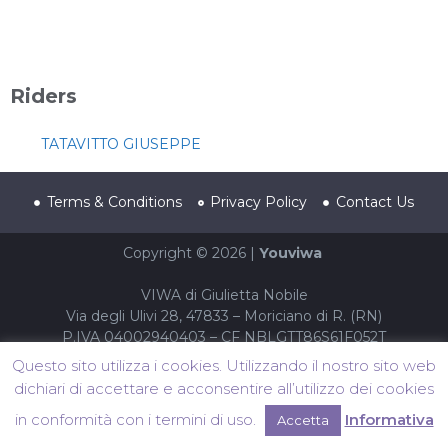
Riders
TATAVITTO GIUSEPPE
Terms & Conditions
Privacy Policy
Contact Us
Copyright © 2026 |
Youviwa
VIWA di Giulietta Nobile
Via degli Ulivi 28, 47833 – Moriciano di R. (RN)
P.IVA 04002940403 – CF NBLGTT86S61F052T
Questo sito utilizza i cookies. Utilizzando il nostro sito web
dichiari di accettare e acconsentire all’utilizzo dei cookies
in conformità con i termini di uso.
Informativa
Accetta