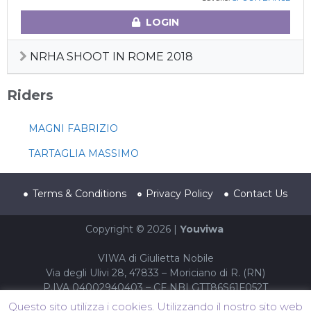
LOGIN
NRHA SHOOT IN ROME 2018
Riders
MAGNI FABRIZIO
TARTAGLIA MASSIMO
Terms & Conditions
Privacy Policy
Contact Us
Copyright © 2026 |
Youviwa
VIWA di Giulietta Nobile
Via degli Ulivi 28, 47833 – Moriciano di R. (RN)
P.IVA 04002940403 – CF NBLGTT86S61F052T
Questo sito utilizza i cookies. Utilizzando il nostro sito web