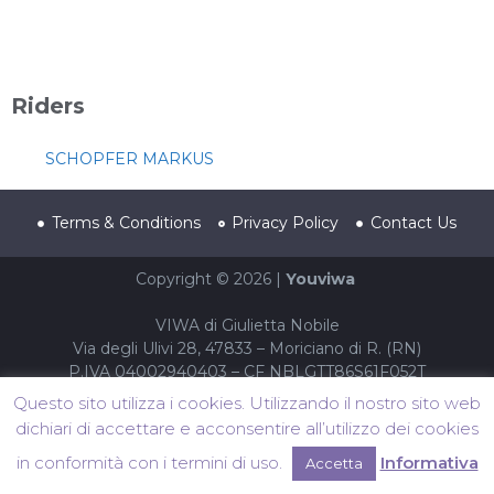
Riders
SCHOPFER MARKUS
Terms & Conditions
Privacy Policy
Contact Us
Copyright © 2026 |
Youviwa
VIWA di Giulietta Nobile
Via degli Ulivi 28, 47833 – Moriciano di R. (RN)
P.IVA 04002940403 – CF NBLGTT86S61F052T
Questo sito utilizza i cookies. Utilizzando il nostro sito web
dichiari di accettare e acconsentire all’utilizzo dei cookies
in conformità con i termini di uso.
Informativa
Accetta