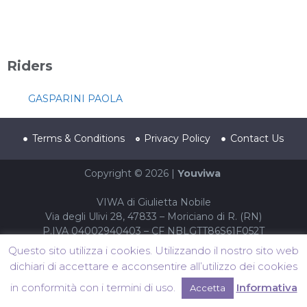
Riders
GASPARINI PAOLA
Terms & Conditions
Privacy Policy
Contact Us
Copyright © 2026 |
Youviwa
VIWA di Giulietta Nobile
Via degli Ulivi 28, 47833 – Moriciano di R. (RN)
P.IVA 04002940403 – CF NBLGTT86S61F052T
Questo sito utilizza i cookies. Utilizzando il nostro sito web
dichiari di accettare e acconsentire all’utilizzo dei cookies
in conformità con i termini di uso.
Informativa
Accetta