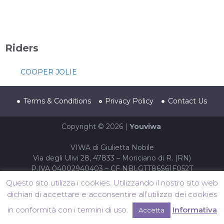
Riders
COOPER JOLIE
Terms & Conditions
Privacy Policy
Contact Us
Copyright © 2026 |
Youviwa
VIWA di Giulietta Nobile
Via degli Ulivi 28, 47833 – Moriciano di R. (RN)
P.IVA 04002940403 – CF NBLGTT86S61F052T
Questo sito utilizza i cookies. Utilizzando il nostro sito web
dichiari di accettare e acconsentire all’utilizzo dei cookies
in conformità con i termini di uso.
Informativa
Accetta