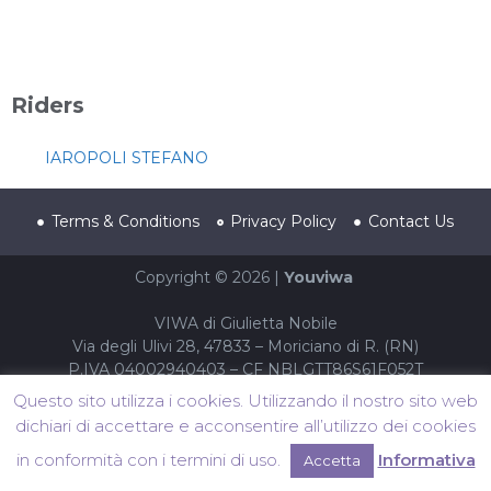
Riders
IAROPOLI STEFANO
Terms & Conditions
Privacy Policy
Contact Us
Copyright © 2026 |
Youviwa
VIWA di Giulietta Nobile
Via degli Ulivi 28, 47833 – Moriciano di R. (RN)
P.IVA 04002940403 – CF NBLGTT86S61F052T
Questo sito utilizza i cookies. Utilizzando il nostro sito web
dichiari di accettare e acconsentire all’utilizzo dei cookies
in conformità con i termini di uso.
Informativa
Accetta