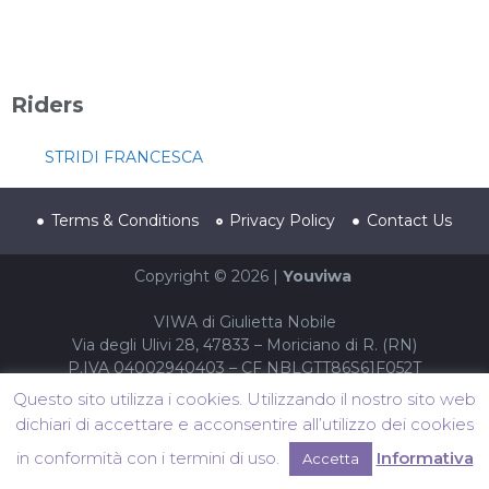
Riders
STRIDI FRANCESCA
Terms & Conditions
Privacy Policy
Contact Us
Copyright © 2026 |
Youviwa
VIWA di Giulietta Nobile
Via degli Ulivi 28, 47833 – Moriciano di R. (RN)
P.IVA 04002940403 – CF NBLGTT86S61F052T
Questo sito utilizza i cookies. Utilizzando il nostro sito web
dichiari di accettare e acconsentire all’utilizzo dei cookies
in conformità con i termini di uso.
Informativa
Accetta