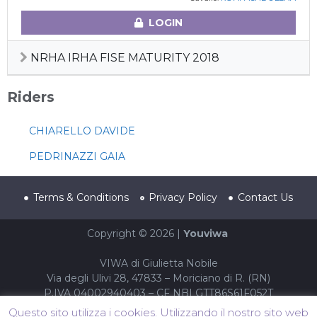
LOGIN
NRHA IRHA FISE MATURITY 2018
Riders
CHIARELLO DAVIDE
PEDRINAZZI GAIA
Terms & Conditions
Privacy Policy
Contact Us
Copyright © 2026 |
Youviwa
VIWA di Giulietta Nobile
Via degli Ulivi 28, 47833 – Moriciano di R. (RN)
P.IVA 04002940403 – CF NBLGTT86S61F052T
Questo sito utilizza i cookies. Utilizzando il nostro sito web