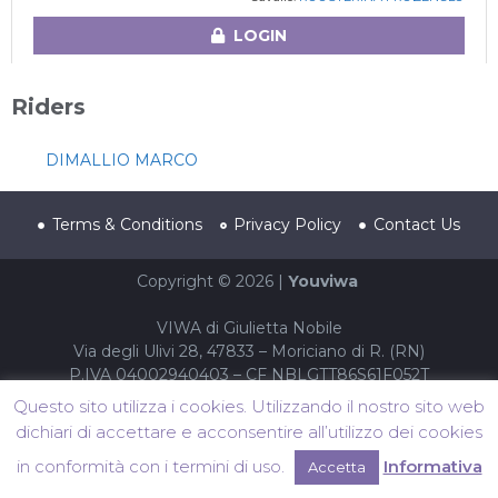
LOGIN
Riders
DIMALLIO MARCO
Terms & Conditions
Privacy Policy
Contact Us
Copyright © 2026 |
Youviwa
VIWA di Giulietta Nobile
Via degli Ulivi 28, 47833 – Moriciano di R. (RN)
P.IVA 04002940403 – CF NBLGTT86S61F052T
Questo sito utilizza i cookies. Utilizzando il nostro sito web
dichiari di accettare e acconsentire all’utilizzo dei cookies
in conformità con i termini di uso.
Informativa
Accetta