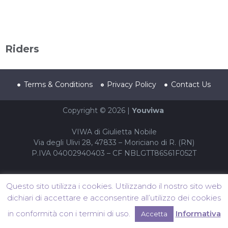
Riders
Terms & Conditions
Privacy Policy
Contact Us
Copyright © 2026 |
Youviwa
VIWA di Giulietta Nobile
Via degli Ulivi 28, 47833 – Moriciano di R. (RN)
P.IVA 04002940403 – CF NBLGTT86S61F052T
Questo sito utilizza i cookies. Utilizzando il nostro sito web
dichiari di accettare e acconsentire all’utilizzo dei cookies
in conformità con i termini di uso.
Informativa
Accetta