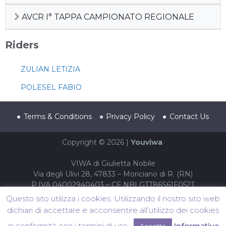
AVCR I° TAPPA CAMPIONATO REGIONALE
Riders
ZULIAN LETIZIA
POLESEL FABIO
Terms & Conditions
Privacy Policy
Contact Us
Copyright © 2026 |
Youviwa
VIWA di Giulietta Nobile
Via degli Ulivi 28, 47833 – Moriciano di R. (RN)
P.IVA 04002940403 – CF NBLGTT86S61F052T
Questo sito utilizza i cookies. Utilizzando il nostro sito web
dichiari di accettare e acconsentire all’utilizzo dei cookies
in conformità con i termini di uso.
Informativa