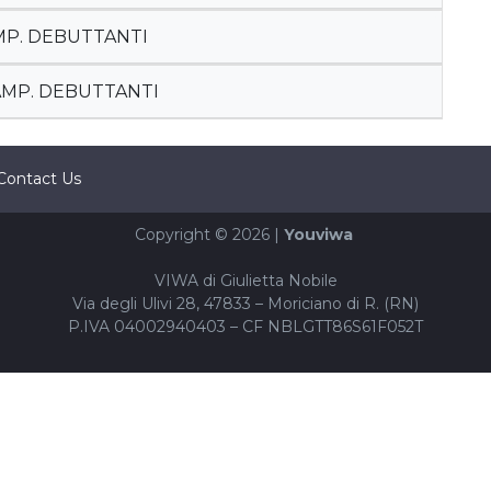
AMP. DEBUTTANTI
CAMP. DEBUTTANTI
Contact Us
Copyright © 2026 |
Youviwa
VIWA di Giulietta Nobile
Via degli Ulivi 28, 47833 – Moriciano di R. (RN)
P.IVA 04002940403 – CF NBLGTT86S61F052T