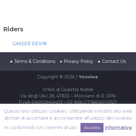
Riders
GASSER DEVIN
Terms & Conditions
Privacy Policy
Contact Us
Copyright © 2026 |
Youviwa
VIWA di Giulietta Nobile
Via degli Ulivi 28, 47833 – Moriciano di R. (RN)
P.IVA 04002940403 – CF NBLGTT86S61F052T
Questo sito utilizza i cookies. Utilizzando il nostro sito web
dichiari di accettare e acconsentire all’utilizzo dei cookies
in conformità con i termini di uso.
Informativa
Accetta