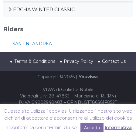
ERCHA WINTER CLASSIC
Riders
SANTINI ANDREA
Terms & Conditions
Privacy Policy
Contact Us
Copyright © 2026 |
Youviwa
VIWA di Giulietta Nobile
Via degli Ulivi 28, 47833 – Moriciano di R. (RN)
P.IVA 04002940403 – CF NBLGTT86S61F052T
Questo sito utilizza i cookies. Utilizzando il nostro sito web
dichiari di accettare e acconsentire all’utilizzo dei cookies
in conformità con i termini di uso.
Informativa
Accetta