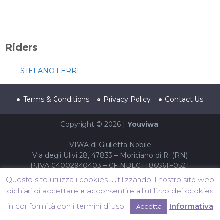
Riders
STEFANO FERRI
Terms & Conditions
Privacy Policy
Contact Us
Copyright © 2026 |
Youviwa
VIWA di Giulietta Nobile
Via degli Ulivi 28, 47833 – Moriciano di R. (RN)
P.IVA 04002940403 – CF NBLGTT86S61F052T
Questo sito utilizza i cookies. Utilizzando il nostro sito web
dichiari di accettare e acconsentire all’utilizzo dei cookies
in conformità con i termini di uso.
Informativa
Accetta