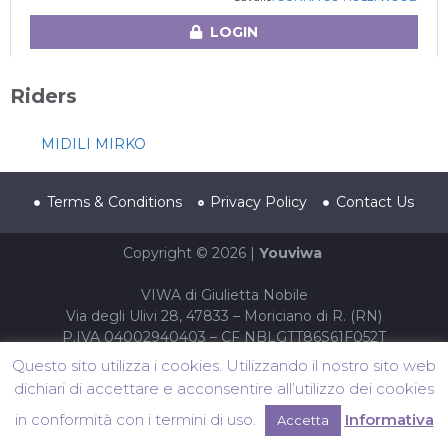
LOGIN
Riders
MIDILI MIRKO
Terms & Conditions
Privacy Policy
Contact Us
Copyright © 2026 |
Youviwa
VIWA di Giulietta Nobile
Via degli Ulivi 28, 47833 – Moriciano di R. (RN)
P.IVA 04002940403 – CF NBLGTT86S61F052T
Questo sito utilizza i cookies. Utilizzando il nostro sito web
dichiari di accettare e acconsentire all’utilizzo dei cookies
in conformità con i termini di uso.
Informativa
Accetta