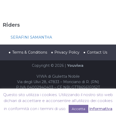
Riders
SERAFINI SAMANTHA
Terms & Conditions
Privacy Policy
Contact Us
Copyright © 2026 |
Youviwa
VIWA di Giulietta Nobile
Via degli Ulivi 28, 47833 – Moriciano di R. (RN)
P.IVA 04002940403 – CF NBLGTT86S61F052T
Questo sito utilizza i cookies. Utilizzando il nostro sito web
dichiari di accettare e acconsentire all’utilizzo dei cookies
in conformità con i termini di uso.
Informativa
Accetta