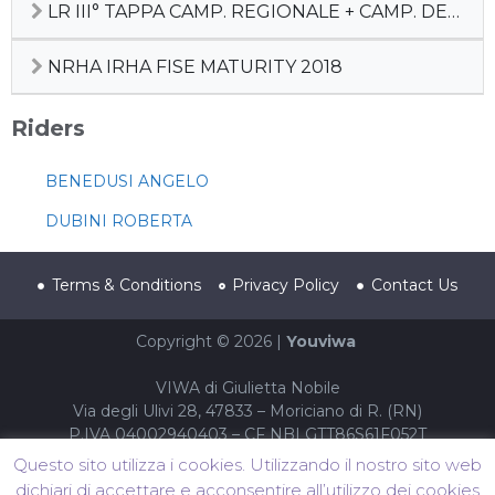
LR III° TAPPA CAMP. REGIONALE + CAMP. DEBUTTANTI
NRHA IRHA FISE MATURITY 2018
Riders
BENEDUSI ANGELO
DUBINI ROBERTA
Terms & Conditions
Privacy Policy
Contact Us
Copyright © 2026 |
Youviwa
VIWA di Giulietta Nobile
Via degli Ulivi 28, 47833 – Moriciano di R. (RN)
P.IVA 04002940403 – CF NBLGTT86S61F052T
Questo sito utilizza i cookies. Utilizzando il nostro sito web
dichiari di accettare e acconsentire all’utilizzo dei cookies