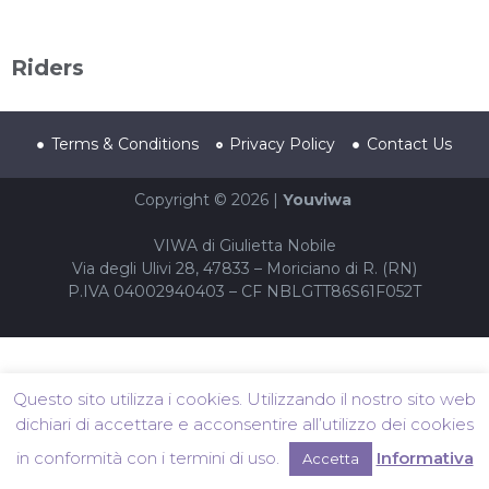
Riders
Terms & Conditions
Privacy Policy
Contact Us
Copyright © 2026 |
Youviwa
VIWA di Giulietta Nobile
Via degli Ulivi 28, 47833 – Moriciano di R. (RN)
P.IVA 04002940403 – CF NBLGTT86S61F052T
Questo sito utilizza i cookies. Utilizzando il nostro sito web
dichiari di accettare e acconsentire all’utilizzo dei cookies
in conformità con i termini di uso.
Informativa
Accetta