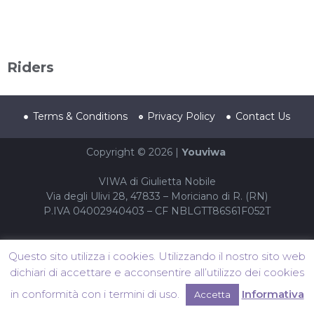
Riders
Terms & Conditions
Privacy Policy
Contact Us
Copyright © 2026 |
Youviwa
VIWA di Giulietta Nobile
Via degli Ulivi 28, 47833 – Moriciano di R. (RN)
P.IVA 04002940403 – CF NBLGTT86S61F052T
Questo sito utilizza i cookies. Utilizzando il nostro sito web
dichiari di accettare e acconsentire all’utilizzo dei cookies
in conformità con i termini di uso.
Informativa
Accetta