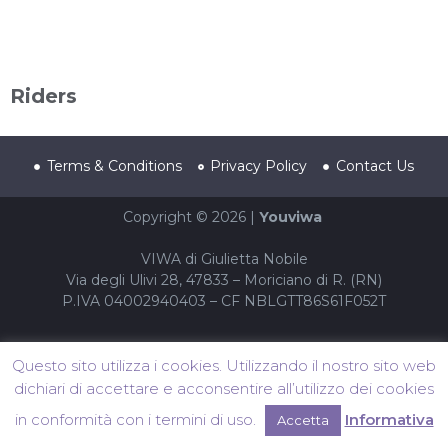
Riders
Terms & Conditions
Privacy Policy
Contact Us
Copyright © 2026 |
Youviwa
VIWA di Giulietta Nobile
Via degli Ulivi 28, 47833 – Moriciano di R. (RN)
P.IVA 04002940403 – CF NBLGTT86S61F052T
Questo sito utilizza i cookies. Utilizzando il nostro sito web
dichiari di accettare e acconsentire all’utilizzo dei cookies
in conformità con i termini di uso.
Informativa
Accetta