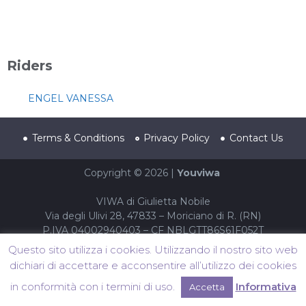
Riders
ENGEL VANESSA
Terms & Conditions
Privacy Policy
Contact Us
Copyright © 2026 |
Youviwa
VIWA di Giulietta Nobile
Via degli Ulivi 28, 47833 – Moriciano di R. (RN)
P.IVA 04002940403 – CF NBLGTT86S61F052T
Questo sito utilizza i cookies. Utilizzando il nostro sito web
dichiari di accettare e acconsentire all’utilizzo dei cookies
in conformità con i termini di uso.
Informativa
Accetta