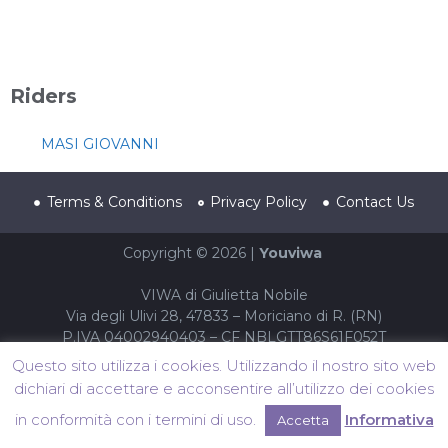
Riders
MASI GIOVANNI
Terms & Conditions
Privacy Policy
Contact Us
Copyright © 2026 |
Youviwa
VIWA di Giulietta Nobile
Via degli Ulivi 28, 47833 – Moriciano di R. (RN)
P.IVA 04002940403 – CF NBLGTT86S61F052T
Questo sito utilizza i cookies. Utilizzando il nostro sito web
dichiari di accettare e acconsentire all’utilizzo dei cookies
in conformità con i termini di uso.
Informativa
Accetta