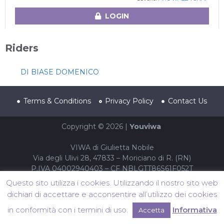
LOGIN
Riders
DI BIASE DOMENICO
Terms & Conditions
Privacy Policy
Contact Us
Copyright © 2026 |
Youviwa
VIWA di Giulietta Nobile
Via degli Ulivi 28, 47833 – Moriciano di R. (RN)
P.IVA 04002940403 – CF NBLGTT86S61F052T
Questo sito utilizza i cookies. Utilizzando il nostro sito web
dichiari di accettare e acconsentire all’utilizzo dei cookies
in conformità con i termini di uso.
Informativa
Accetta