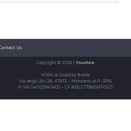
Contact Us
Copyright © 2026 |
Youviwa
VIWA di Giulietta Nobile
Via degli Ulivi 28, 47833 – Moriciano di R. (RN)
P.IVA 04002940403 – CF NBLGTT86S61F052T