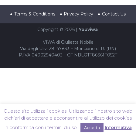
Terms & Conditions
Privacy Policy
Contact Us
Copyright © 2026 |
Youviwa
VIWA di Giulietta Nobile
Via degli Ulivi 28, 47833 – Moriciano di R. (RN)
P.IVA 04002940403 – CF NBLGTT86S61F052T
Questo sito utilizza i cookies. Utilizzando il nostro sito web
dichiari di accettare e acconsentire all’utilizzo dei cookies
in conformità con i termini di uso.
Informativa
Accetta