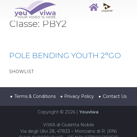
Classe:
PBY2
POLE BENDING YOUTH 2°GO
SHOWLIST
Terms & Conditions
Privacy Policy
Contact Us
Copyright © 2026 |
Youviwa
VIWA di Giulietta Nobile
Via degli Ulivi 28, 47833 – Moriciano di R. (RN)