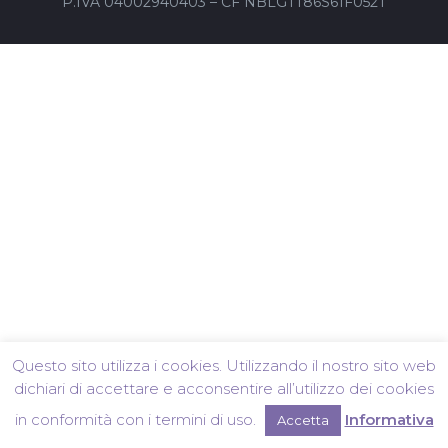
P.IVA 04002940403 – CF NBLGTT86S61F052T
Questo sito utilizza i cookies. Utilizzando il nostro sito web
dichiari di accettare e acconsentire all’utilizzo dei cookies
in conformità con i termini di uso.
Informativa
Accetta