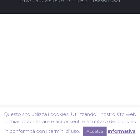
P.IVA 04002940403 – CF NBLGTT86S61F052T
Questo sito utilizza i cookies. Utilizzando il nostro sito web
dichiari di accettare e acconsentire all’utilizzo dei cookies
in conformità con i termini di uso.
Informativa
Accetta