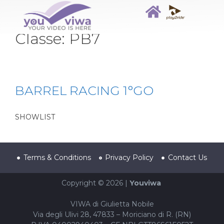
Classe:
PB7
BARREL RACING 1°GO
SHOWLIST
Terms & Conditions
Privacy Policy
Contact Us
Copyright © 2026 |
Youviwa
VIWA di Giulietta Nobile
Via degli Ulivi 28, 47833 – Moriciano di R. (RN)