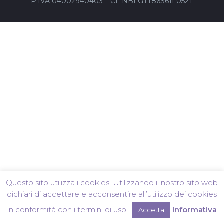
P.IVA 04002940403 – CF NBLGTT86S61F052T
Questo sito utilizza i cookies. Utilizzando il nostro sito web
dichiari di accettare e acconsentire all’utilizzo dei cookies
in conformità con i termini di uso.
Informativa
Accetta