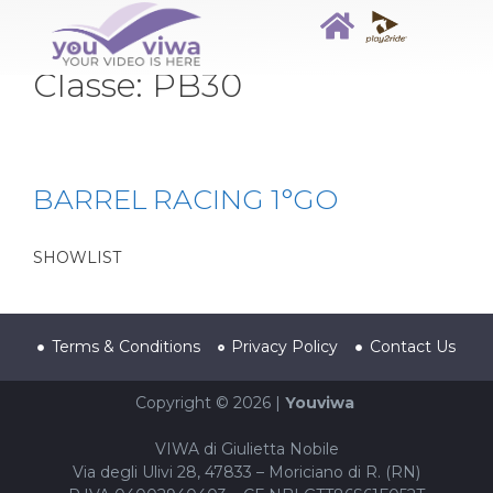
Classe:
PB30
BARREL RACING 1°GO
SHOWLIST
Terms & Conditions
Privacy Policy
Contact Us
Copyright © 2026 |
Youviwa
VIWA di Giulietta Nobile
Via degli Ulivi 28, 47833 – Moriciano di R. (RN)