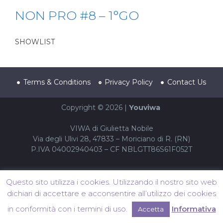
NON PRO #8 – 1°GO
SHOWLIST
Terms & Conditions
Privacy Policy
Contact Us
Copyright © 2026 |
Youviwa
VIWA di Giulietta Nobile
Via degli Ulivi 28, 47833 – Moriciano di R. (RN)
P.IVA 04002940403 – CF NBLGTT86S61F052T
Questo sito utilizza i cookies. Utilizzando il nostro sito web
dichiari di accettare e acconsentire all’utilizzo dei cookies
in conformità con i termini di uso.
Informativa
Accetta