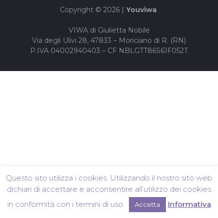
Copyright © 2026 |
Youviwa
VIWA di Giulietta Nobile
Via degli Ulivi 28, 47833 – Moriciano di R. (RN)
P.IVA 04002940403 – CF NBLGTT86S61F052T
Questo sito utilizza i cookies. Utilizzando il nostro sito web
dichiari di accettare e acconsentire all’utilizzo dei cookies
in conformità con i termini di uso.
Informativa
Accetta