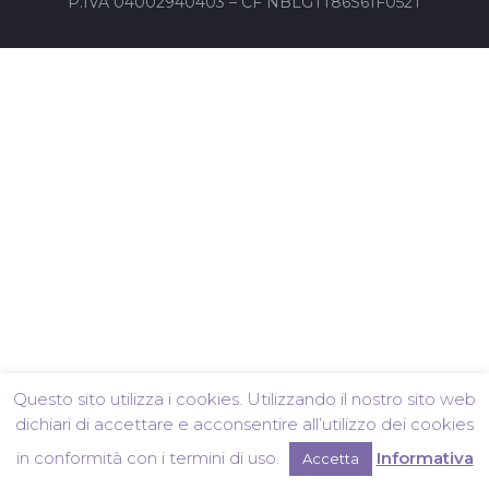
P.IVA 04002940403 – CF NBLGTT86S61F052T
Questo sito utilizza i cookies. Utilizzando il nostro sito web
dichiari di accettare e acconsentire all’utilizzo dei cookies
in conformità con i termini di uso.
Informativa
Accetta