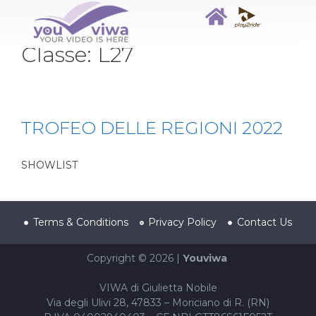
Classe:
L27
TROFEO DELLE REGIONI 2022
SHOWLIST
Terms & Conditions
Privacy Policy
Contact Us
Copyright © 2026 |
Youviwa
VIWA di Giulietta Nobile
Via degli Ulivi 28, 47833 – Moriciano di R. (RN)