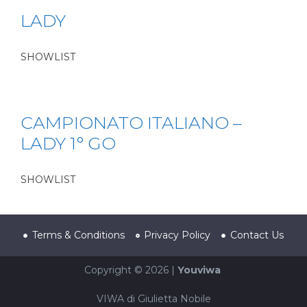
LADY
SHOWLIST
CAMPIONATO ITALIANO –
LADY 1° GO
SHOWLIST
Terms & Conditions
Privacy Policy
Contact Us
Copyright © 2026 |
Youviwa
VIWA di Giulietta Nobile