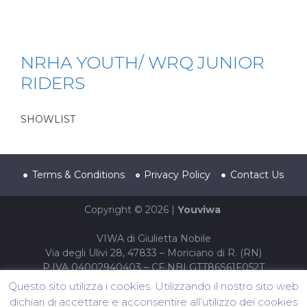
NRHA YOUTH/ WRQ JUNIOR
RIDERS
SHOWLIST
Terms & Conditions
Privacy Policy
Contact Us
Copyright © 2026 |
Youviwa
VIWA di Giulietta Nobile
Via degli Ulivi 28, 47833 – Moriciano di R. (RN)
P.IVA 04002940403 – CF NBLGTT86S61F052T
Questo sito utilizza i cookies. Utilizzando il nostro sito web
dichiari di accettare e acconsentire all’utilizzo dei cookies