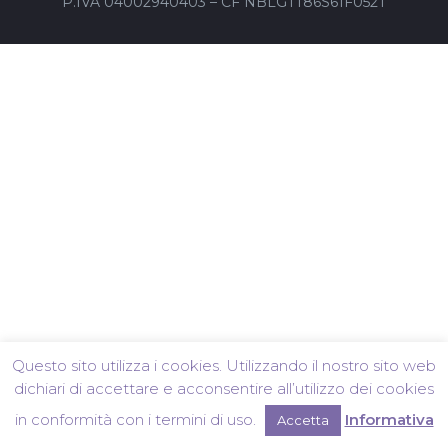
P.IVA 04002940403 – CF NBLGTT86S61F052T
Questo sito utilizza i cookies. Utilizzando il nostro sito web
dichiari di accettare e acconsentire all’utilizzo dei cookies
in conformità con i termini di uso.
Informativa
Accetta