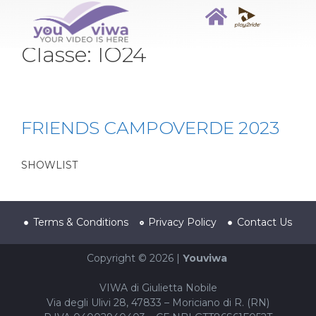
Classe:
IO24
FRIENDS CAMPOVERDE 2023
SHOWLIST
Terms & Conditions
Privacy Policy
Contact Us
Copyright © 2026 |
Youviwa
VIWA di Giulietta Nobile
Via degli Ulivi 28, 47833 – Moriciano di R. (RN)