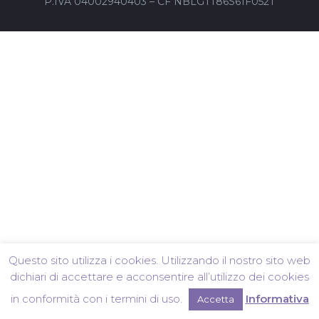
P.IVA 04002940403 – CF NBLGTT86S61F052T
Questo sito utilizza i cookies. Utilizzando il nostro sito web
dichiari di accettare e acconsentire all’utilizzo dei cookies
in conformità con i termini di uso.
Informativa
Accetta