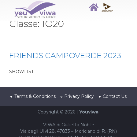
Classe:
IO20
FRIENDS CAMPOVERDE 2023
SHOWLIST
Terms & Conditions
Privacy Policy
Contact Us
Copyright © 2026 |
Youviwa
VIWA di Giulietta Nobile
Via degli Ulivi 28, 47833 – Moriciano di R. (RN)