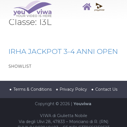
Classe:
I3L
IRHA JACKPOT 3-4 ANNI OPEN
SHOWLIST
Terms & Conditions
Privacy Policy
Contact Us
Copyright © 2026 |
Youviwa
VIWA di Giulietta Nobile
Via degli Ulivi 28, 47833 – Moriciano di R. (RN)