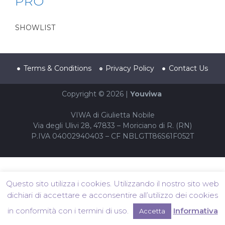
PRO
SHOWLIST
Terms & Conditions
Privacy Policy
Contact Us
Copyright © 2026 |
Youviwa
VIWA di Giulietta Nobile
Via degli Ulivi 28, 47833 – Moriciano di R. (RN)
P.IVA 04002940403 – CF NBLGTT86S61F052T
Questo sito utilizza i cookies. Utilizzando il nostro sito web
dichiari di accettare e acconsentire all’utilizzo dei cookies
in conformità con i termini di uso.
Informativa
Accetta