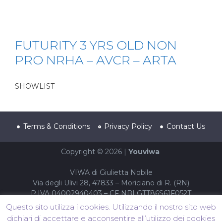
FUTURITY 3 YRS OLD NON
PRO NRHA – AVCR – ARTA
SHOWLIST
Terms & Conditions
Privacy Policy
Contact Us
Copyright © 2026 |
Youviwa
VIWA di Giulietta Nobile
Via degli Ulivi 28, 47833 – Moriciano di R. (RN)
P.IVA 04002940403 – CF NBLGTT86S61F052T
Questo sito utilizza i cookies. Utilizzando il nostro sito web
dichiari di accettare e acconsentire all’utilizzo dei cookies