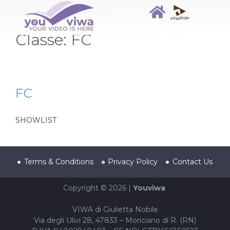
Classe:
FC
FC
SHOWLIST
Terms & Conditions
Privacy Policy
Contact Us
Copyright © 2026 |
Youviwa
VIWA di Giulietta Nobile
Via degli Ulivi 28, 47833 – Moriciano di R. (RN)