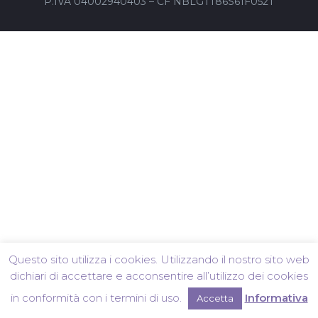
P.IVA 04002940403 – CF NBLGTT86S61F052T
Questo sito utilizza i cookies. Utilizzando il nostro sito web
dichiari di accettare e acconsentire all’utilizzo dei cookies
in conformità con i termini di uso.
Informativa
Accetta