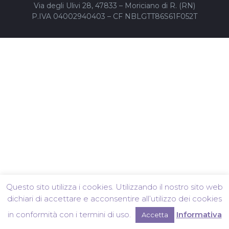
Via degli Ulivi 28, 47833 – Moriciano di R. (RN)
P.IVA 04002940403 – CF NBLGTT86S61F052T
Questo sito utilizza i cookies. Utilizzando il nostro sito web
dichiari di accettare e acconsentire all’utilizzo dei cookies
in conformità con i termini di uso.
Informativa
Accetta