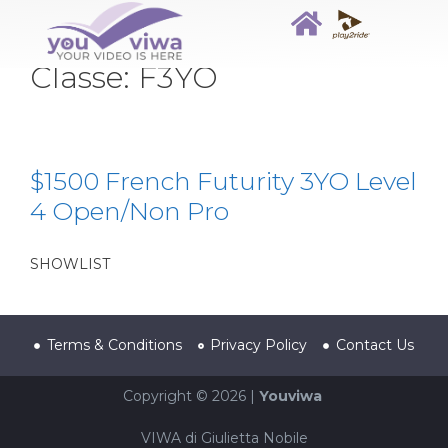
Classe:
F3YO
$1500 French Futurity 3YO Level
4 Open/Non Pro
SHOWLIST
Terms & Conditions
Privacy Policy
Contact Us
Copyright © 2026 |
Youviwa
VIWA di Giulietta Nobile