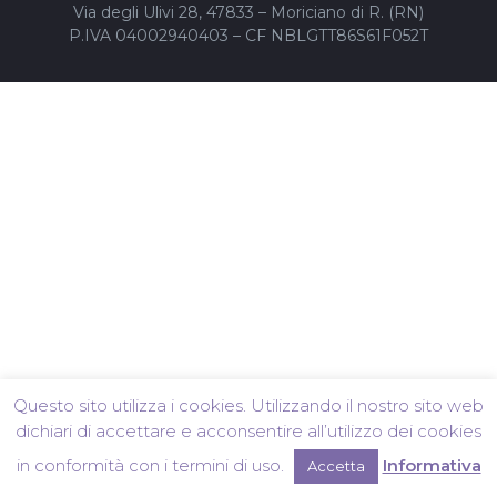
Via degli Ulivi 28, 47833 – Moriciano di R. (RN)
P.IVA 04002940403 – CF NBLGTT86S61F052T
Questo sito utilizza i cookies. Utilizzando il nostro sito web
dichiari di accettare e acconsentire all’utilizzo dei cookies
in conformità con i termini di uso.
Informativa
Accetta