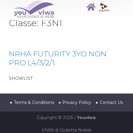
Classe:
F3N1
NRHA FUTURITY 3YO NON
PRO L4/3/2/1
SHOWLIST
Terms & Conditions
Privacy Policy
Contact Us
Copyright © 2026 |
Youviwa
VIWA di Giulietta Nobile