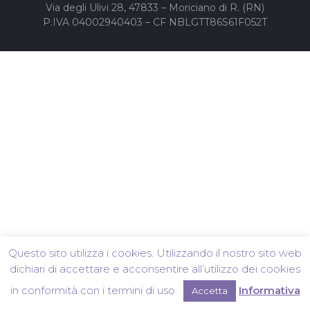
Via degli Ulivi 28, 47833 – Moriciano di R. (RN)
P.IVA 04002940403 – CF NBLGTT86S61F052T
Questo sito utilizza i cookies. Utilizzando il nostro sito web
dichiari di accettare e acconsentire all’utilizzo dei cookies
in conformità con i termini di uso.
Informativa
Accetta