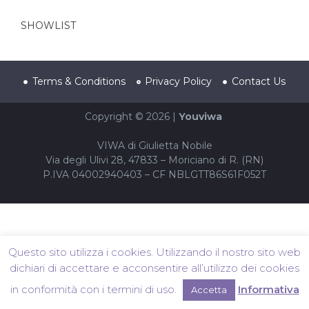
SHOWLIST
Terms & Conditions
Privacy Policy
Contact Us
Copyright © 2026 |
Youviwa
VIWA di Giulietta Nobile
Via degli Ulivi 28, 47833 – Moriciano di R. (RN)
P.IVA 04002940403 – CF NBLGTT86S61F052T
Questo sito utilizza i cookies. Utilizzando il nostro sito web
dichiari di accettare e acconsentire all’utilizzo dei cookies
in conformità con i termini di uso.
Informativa
Accetta