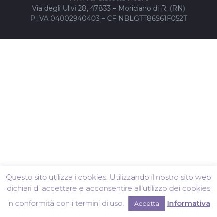
Via degli Ulivi 28, 47833 – Moriciano di R. (RN)
P.IVA 04002940403 – CF NBLGTT86S61F052T
Questo sito utilizza i cookies. Utilizzando il nostro sito web
dichiari di accettare e acconsentire all’utilizzo dei cookies
in conformità con i termini di uso.
Informativa
Accetta