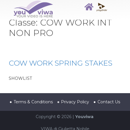
Classe:
COW WORK INT
NON PRO
COW WORK SPRING STAKES
SHOWLIST
Terms & Conditions
Privacy Policy
Contact Us
Copyright © 2026 |
Youviwa
VIWA di Giulietta Nobile