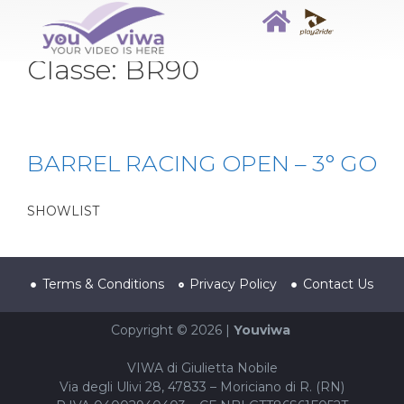
Classe:
BR90
BARREL RACING OPEN – 3° GO
SHOWLIST
Terms & Conditions
Privacy Policy
Contact Us
Copyright © 2026 |
Youviwa
VIWA di Giulietta Nobile
Via degli Ulivi 28, 47833 – Moriciano di R. (RN)