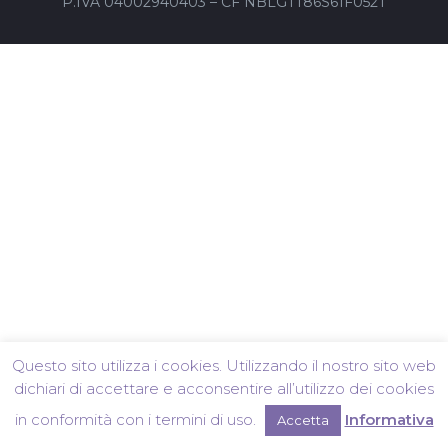
P.IVA 04002940403 – CF NBLGTT86S61F052T
Questo sito utilizza i cookies. Utilizzando il nostro sito web
dichiari di accettare e acconsentire all’utilizzo dei cookies
in conformità con i termini di uso.
Informativa
Accetta